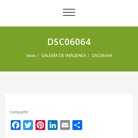
Alternar
navegación
DSC06064
Inicio
GALERÍA DE IMÁGENES
DSC06064
Compartir:
Facebook
Twitter
Pinterest
LinkedIn
Email
Compartir