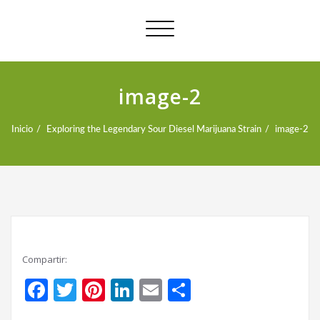
Alternar
navegación
image-2
Inicio
Exploring the Legendary Sour Diesel Marijuana Strain
image-2
Compartir:
Facebook
Twitter
Pinterest
LinkedIn
Email
Compartir